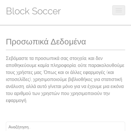
Block Soccer
O
p
M
S
e
k
a
n
i
m
i
Προσωπικά Δεδομένα
p
o
n
t
b
m
o
i
Σεβόμαστε τα προσωπικά σας στοιχεία, και δεν
c
e
l
αποθηκεύουμε καμία πληροφορία, ούτε παρακολουθούμε
o
e
n
τους χρήστες μας. Όπως και οι άλλες εφαρμογές (και
n
m
u
ιστοσελίδες), χρησιμοποιούμε βιβλιοθήκες για στατιστική
t
e
e
ανάλυση, αλλά αυτό γίνεται μόνο για να έχουμε μια εικόνα
n
n
του αριθμού των χρηστών που χρησιμοποιούν την
u
t
εφαρμογή.
Α
ν